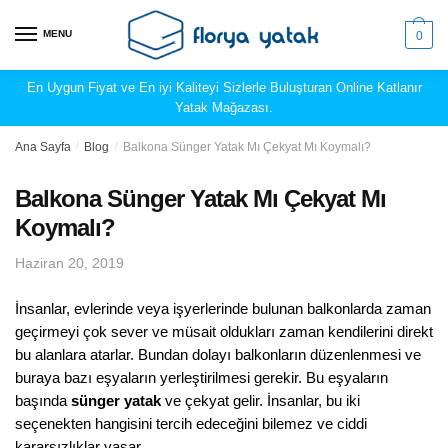
Skip
Skip
to
to
MENU
0
navigation
content
En Uygun Fiyat ve En iyi Kaliteyi Sizlerle Buluşturan Online Katlanır
Yatak Mağazası.
Ana Sayfa
/
Blog
/
Balkona Sünger Yatak Mı Çekyat Mı Koymalı?
Balkona Sünger Yatak Mı Çekyat Mı
Koymalı?
Haziran 20, 2019
İnsanlar, evlerinde veya işyerlerinde bulunan balkonlarda zaman
geçirmeyi çok sever ve müsait oldukları zaman kendilerini direkt
bu alanlara atarlar. Bundan dolayı balkonların düzenlenmesi ve
buraya bazı eşyaların yerleştirilmesi gerekir. Bu eşyaların
başında
sünger yatak
ve çekyat gelir. İnsanlar, bu iki
seçenekten hangisini tercih edeceğini bilemez ve ciddi
kararsızlıklar yaşar.