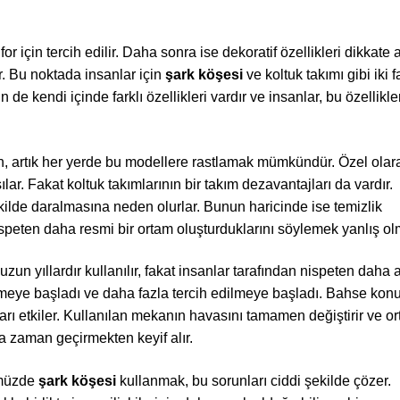
r için tercih edilir. Daha sonra ise dekoratif özellikleri dikkate a
ır. Bu noktada insanlar için
şark köşesi
ve koltuk takımı gibi iki fa
 de kendi içinde farklı özellikleri vardır ve insanlar, bu özellikle
en, artık her yerde bu modellere rastlamak mümkündür. Özel olar
rşılar. Fakat koltuk takımlarının bir takım dezavantajları da vardır.
ekilde daralmasına neden olurlar. Bunun haricinde ise temizlik
nispeten daha resmi bir ortam oluşturduklarını söylemek yanlış o
uzun yıllardır kullanılır, fakat insanlar tarafından nispeten daha 
şmeye başladı ve daha fazla tercih edilmeye başladı. Bahse kon
nları etkiler. Kullanılan mekanın havasını tamamen değiştirir ve o
da zaman geçirmekten keyif alır.
ümüzde
şark köşesi
kullanmak, bu sorunları ciddi şekilde çözer.