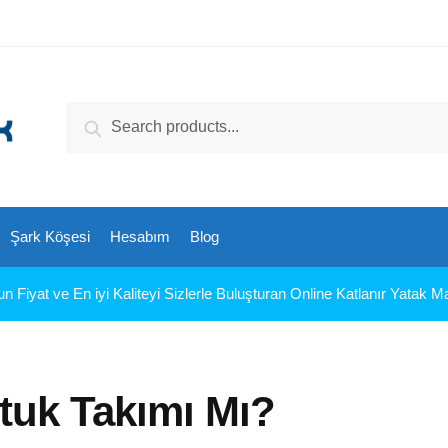
Ara:
Ara
Şark Köşesi
Hesabım
Blog
 Fiyat ve En iyi Kaliteyi Sizlerle Buluşturan Online Katlanır Yatak 
tuk Takımı Mı?