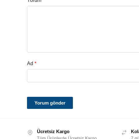
Yorum
*
Ad
*
Ücretsiz Kargo
Kol
Tüm Ürünlerde Ücretsiz Kargo.
7 gü