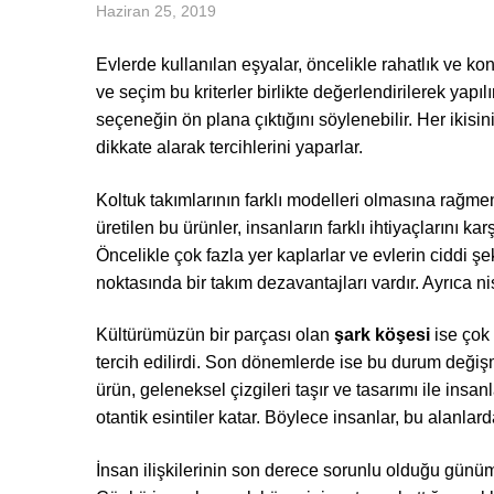
Haziran 25, 2019
Evlerde kullanılan eşyalar, öncelikle rahatlık ve konfo
ve seçim bu kriterler birlikte değerlendirilerek yapıl
seçeneğin ön plana çıktığını söylenebilir. Her ikisinin
dikkate alarak tercihlerini yaparlar.
Koltuk takımlarının farklı modelleri olmasına rağm
üretilen bu ürünler, insanların farklı ihtiyaçlarını ka
Öncelikle çok fazla yer kaplarlar ve evlerin ciddi ş
noktasında bir takım dezavantajları vardır. Ayrıca 
Kültürümüzün bir parçası olan
şark köşesi
ise çok 
tercih edilirdi. Son dönemlerde ise bu durum deği
ürün, geleneksel çizgileri taşır ve tasarımı ile insa
otantik esintiler katar. Böylece insanlar, bu alanlar
İnsan ilişkilerinin son derece sorunlu olduğu gün