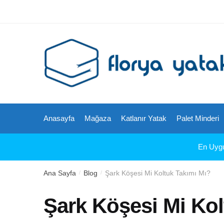
Skip
Skip
to
to
navigation
content
Anasayfa
Mağaza
Katlanır Yatak
Palet Minderi
En Uygun
Ana Sayfa
Blog
Şark Köşesi Mi Koltuk Takımı Mı?
/
/
Şark Köşesi Mi Kol