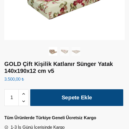
GOLD Çift Kişilik Katlanır Sünger Yatak
140x190x12 cm v5
3.500,00
₺
GOLD
Sepete Ekle
Çift
Kişilik
Katlanır
Tüm Ürünlerde Türkiye Geneli Ücretsiz Kargo
Sünger
Yatak
1-3 İş Günü İçerisinde Kargo