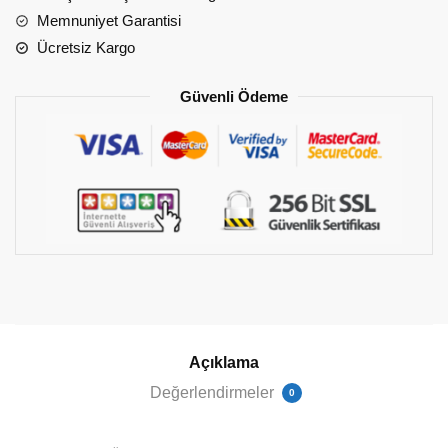
140x190x12
Memnuniyet Garantisi
cm
Ücretsiz Kargo
v5
adet
Güvenli Ödeme
Açıklama
Değerlendirmeler
0