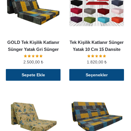
GOLD Tek Kişilik Katlanır
Tek Kişilik Katlanır Sünger
Sünger Yatak Gri Sünger
Yatak 10 Cm 15 Dansite
2.500,00
₺
1.820,00
₺
Bu
Sepete Ekle
Seçenekler
ürünün
birden
fazla
varyasyonu
var.
Seçenekler
ürün
sayfasından