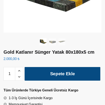
Gold Katlanır Sünger Yatak 80x180x5 cm
2.000,00
₺
Gold
Sepete Ekle
Katlanır
Sünger
Yatak
Tüm Ürünlerde Türkiye Geneli Ücretsiz Kargo
80x180x5
cm
1-3 İş Günü İçerisinde Kargo
adet
Memnuniyet Garantisi