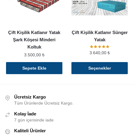
Çift Kişilik Katlanır Yatak
Çift Kişilik Katlanır Sünger
Şark Köşesi Minderi
Yatak
Koltuk
3.640,00
₺
3.500,00
₺
Bu
Sepete Ekle
Seçenekler
ürünün
birden
fazla
varyasyonu
Ücretsiz Kargo
var.
Tüm Ürünlerde Ücretsiz Kargo.
Seçenekler
Kolay İade
ürün
7 gün içerisinde iade
sayfasından
seçilebilir
Kaliteli Ürünler