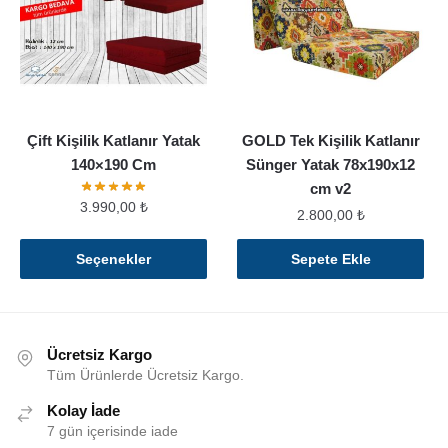
Seçenekler
ürün
sayfasından
seçilebilir
Çift Kişilik Katlanır Yatak
GOLD Tek Kişilik Katlanır
140×190 Cm
Sünger Yatak 78x190x12
cm v2
3.990,00
₺
2.800,00
₺
Bu
Seçenekler
Sepete Ekle
ürünün
birden
fazla
varyasyonu
Ücretsiz Kargo
var.
Tüm Ürünlerde Ücretsiz Kargo.
Seçenekler
Kolay İade
ürün
7 gün içerisinde iade
sayfasından