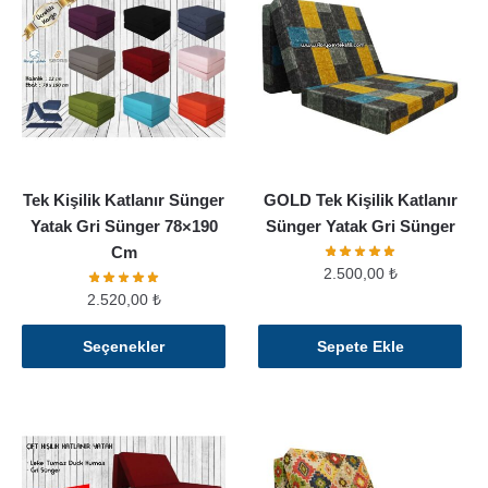
Tek Kişilik Katlanır Sünger
GOLD Tek Kişilik Katlanır
Yatak Gri Sünger 78×190
Sünger Yatak Gri Sünger
Cm
2.500,00
₺
2.520,00
₺
Bu
Seçenekler
Sepete Ekle
ürünün
birden
fazla
varyasyonu
var.