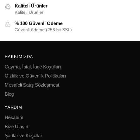
seçilebilir
Kaliteli Ürünler
Kaliteli Ürünler
% 100 Güvenli Ödeme
Güvenli ödeme (256 bit SSL)
HAKKIMIZDA
Cayma, İptal, İade Koşulları
Gizlilik ve Güvenlik Politikaları
Mesafeli Satış Sözleşmesi
Blog
YARDIM
Hesabım
Bize Ulaşın
Şartlar ve Koşullar